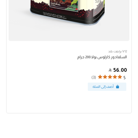
V12 برايفت بلند
السلفادور كارلوس بولا 200 جرام
56.00
(3)
5