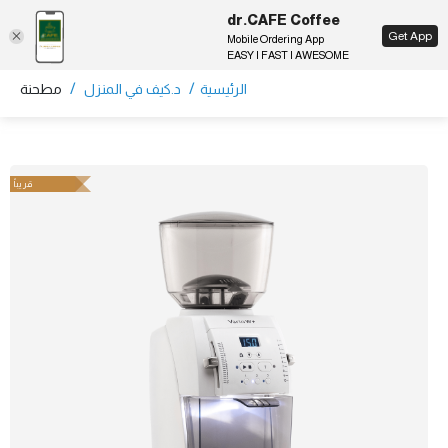
dr.CAFE Coffee
EN
Get App
Mobile Ordering App
EASY | FAST | AWESOME
/
/
الرئيسية
د.كيف في المنزل
مطحنة
قريباً