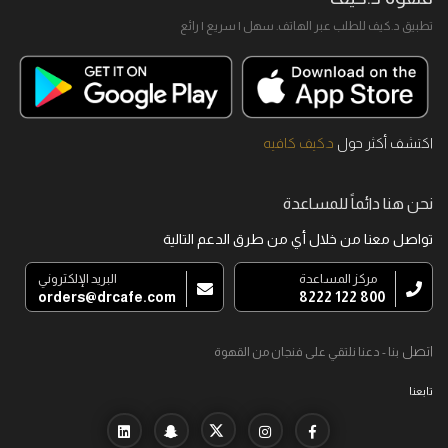
تطبيق د.كيف للطلب عبر الهاتف. سهل I سريع I رائع
اكتشف أكثر حول
د.كيف كافيه
نحن هنا دائماً للمساعدة
تواصل معنا من خلال أي من طرق الدعم التالية
مركز المساعدة
البريد الإلكتروني
orders@drcafe.com
800 122 8222
اتصل
بنا - دعنا نلتقي على فنجان من القهوة
تابعنا