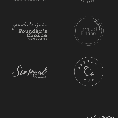
قهوة د.كيف