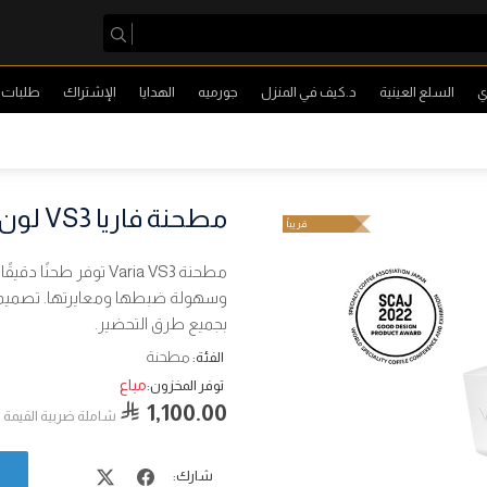
ي
السلع العينية
د.كيف في المنزل
جورميه
الهدايا
الإشتراك
طلبات ا
مطحنة فاريا VS3 لون أبيض
قريباً
مطحنة Varia VS3 توفر 
وسهولة ضبطها ومعايرتها. تصميمها
بجميع طرق التحضير.
مطحنة
الفئة:
مباع
توفر المخزون:
1,100.00
شاملة ضربية القيمة 
شارك: