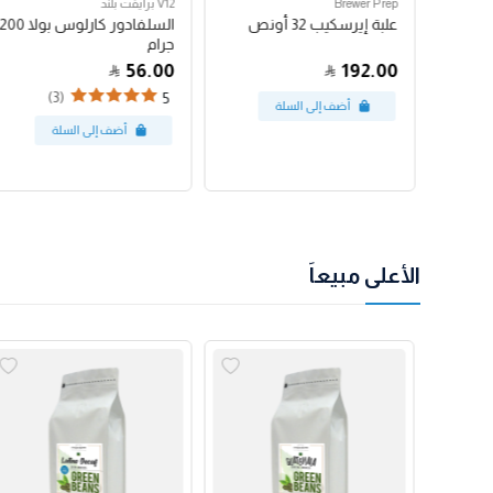
Brewer Prep
V12 برايفت بلند
مكبس فرنسي بروترك 24
علبة إيرسكيب 32 أونص
السلفادور كارلوس بولا 200
جرام
56.00
192.00
(3)
5
الأعلى مبيعاً