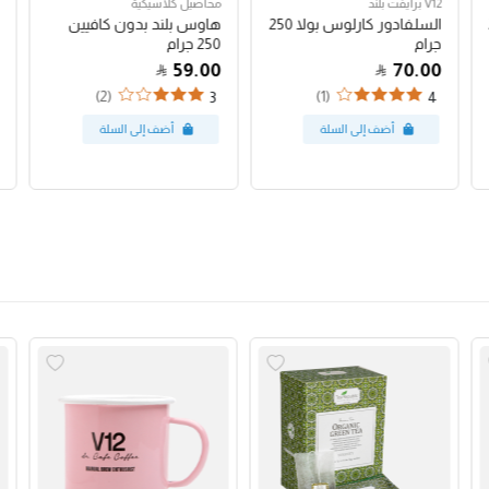
V12 برايفت بلند
محاصيل كلاسيكية
السلفادور كارلوس بولا 250
هاوس بلند بدون كافيين
جرام
250 جرام
59.00
70.00
(2)
(1)
3
4