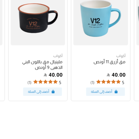
أكواب
أكواب
مق أزرق 11 أونص
ملينيال مق باللون البني
الذهبي 9 أونص
40.00
40.00
(1)
(1)
5
5