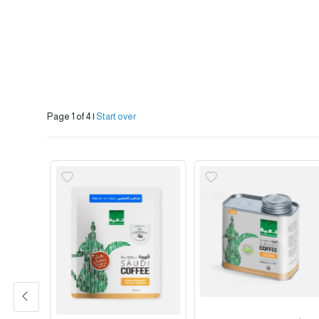
Page 1 of 4
|
Start over