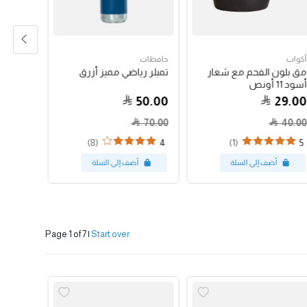
أكواب
حافظات
حبوب الق
مق بلون الفحم مع شعار
تمبلر رياضي مميز أزرق
جواتيمالا
أسود 11 أونص
79.00
50.00
29.00
70.00
40.00
(8)
(1)
4
5
Page 1 of 7
|
Start over