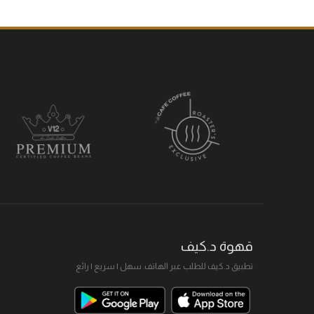
قهوة د.كيف
تطبيق د.كيف للطلب عبر الهاتف. سهل I سريع I رائع