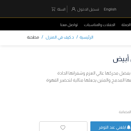
English
تسجيل الدخول
السلة
لجملة
الحفلات والمناسبات
تواصل معنا
/
/
الرئيسية
د.كيف في المنزل
مطحنة
طحنًا دقيقًا بفضل محركها عالي العزم وشفراتها الحادة
 المدمج والمتين يجعلها مثالية لتحضير القهوة
المضافة
ابلغني عند التوفر