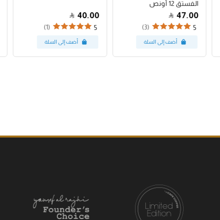
الفستق 12 أونص
40.00
47.00
(1)
(3)
5
5