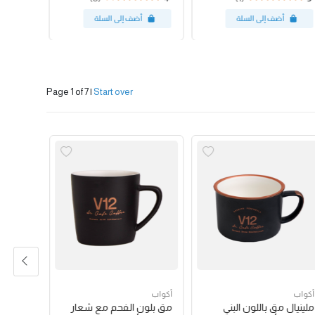
Page 1 of 7
|
Start over
أكواب
أكواب
أكواب
ملينيال مق باللون البني
مق بلون الفحم مع شعار
مق بلون