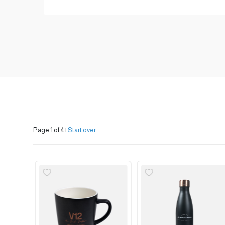
Page 1 of 4
|
Start over