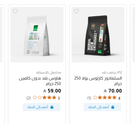
V12 برايفت بلند
محاصيل كلاسيكية
السلفادور كارلوس بولا 250
هاوس بلند بدون كافيين
جرام
250 جرام
59.00
70.00
(2)
(1)
3
4