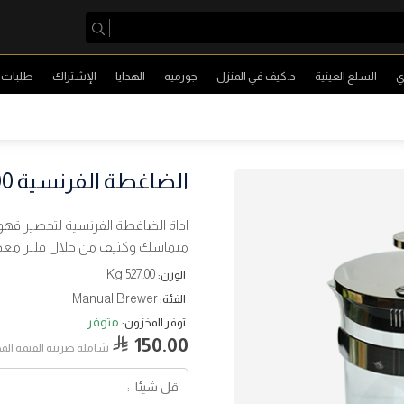
ي
السلع العينية
د.كيف في المنزل
جورميه
الهدايا
الإشتراك
طلبات ا
الضاغطة الفرنسية 800 مل
اداة الضاغطة الفرنسية لتحضير ق
متماسك وكثيف من خلال فلتر معد
527.00 Kg
الوزن:
Manual Brewer
الفئة:
متوفر
توفر المخزون:
150.00
شاملة ضربية القيمة الم