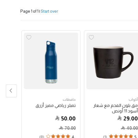
Page 1 of 1
|
Start over
أكواب
حافظات
حبوب الق
مق بلون الفحم مع شعار
تمبلر رياضي مميز أزرق
جواتيمالا
أسود 11 أونص
79.00
50.00
29.00
70.00
40.00
(8)
(1)
4
5