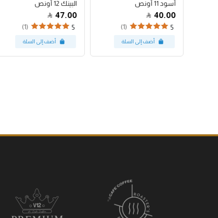
أسود 11 أونص
البينك 12 أونص
47.00
40.00
(1)
(1)
5
5