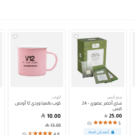
شاي أخضر
أكواب
شاي أخضر عضوي - 24
كوب بالمينا وردي 12 أونص
كيس
10.00
25.00
(5)
5
13.00
(5)
4.8