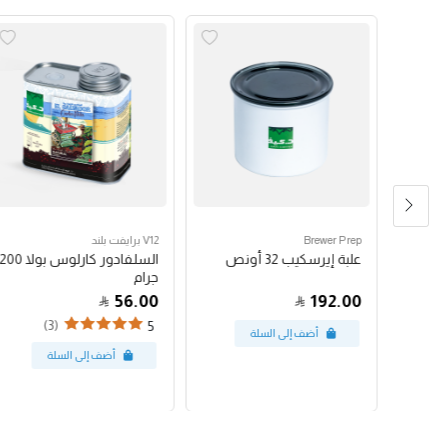
Brewer Prep
V12 برايفت بلند
مكبس فرنسي بروترك 24
علبة إيرسكيب 32 أونص
السلفادور كارلوس بولا 200
جرام
56.00
192.00
(3)
5