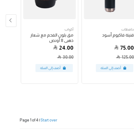
أكواب
حافظات
أكواب
كوب لاتيه أ
قنينة فاكيوم أسود
مق بلون الفحم مع شعار
ذهبي 8 أونص
35.00
24.00
75.00
55.00
30.00
125.00
4
Page 1 of 4
|
Start over