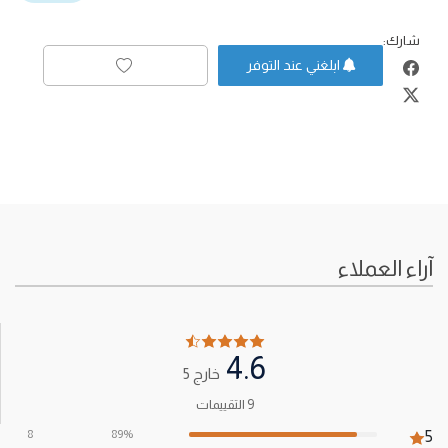
شارك:
ابلغني عند التوفر
آراء العملاء
4.6
خارج 5
9 التقييمات
8
89%
5