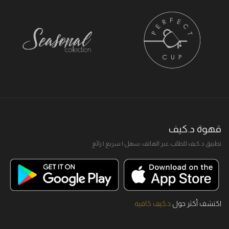
قهوة د.كيف
تطبيق د.كيف للطلب عبر الهاتف. سهل I سريع I رائع
اكتشف أكثر حول
د.كيف كافيه