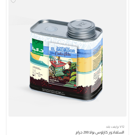
V12 برايفت بلند
السلفادور كارلوس بولا 200 جرام