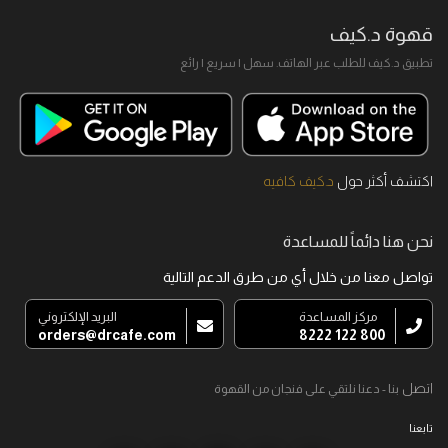
قهوة د.كيف
تطبيق د.كيف للطلب عبر الهاتف. سهل I سريع I رائع
اكتشف أكثر حول
د.كيف كافيه
نحن هنا دائماً للمساعدة
تواصل معنا من خلال أي من طرق الدعم التالية
مركز المساعدة
البريد الإلكتروني
orders@drcafe.com
800 122 8222
اتصل
بنا - دعنا نلتقي على فنجان من القهوة
تابعنا