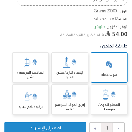
200.00 Grams
الوزن:
V12 برايفت بلند
الفئة:
متوفر
توفر المخزون:
54.00
شاملة ضربية القيمة المضافة
طريقة الطحن
:
الإعداد البارد / خشن
الضاغطة الفرنسية /
حبوب كاملة
للغاية
خشن
التقطير اليدوي /
إبريق الموكا، اسبريسو
تركية / ناعم للغاية
متوسط
/ ناعم
+
-
اضف إلى الإشتراك