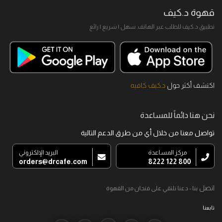
قهوة د.كيف
تطبيق د.كيف للطلب عبر الهاتف. سهل I سريع I رائع
اكتشف أكثر حول
د.كيف كافيه
نحن هنا دائماً للمساعدة
تواصل معنا من خلال أي من طرق الدعم التالية
مركز المساعدة
البريد الإلكتروني
orders@drcafe.com
800 122 8222
اتصل
بنا - دعنا نلتقي على فنجان من القهوة
تابعنا