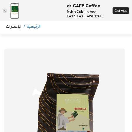
dr.CAFE Coffee
EN
Get App
Mobile Ordering App
EASY | FAST | AWESOME
/
الرئيسية
الإشتراك