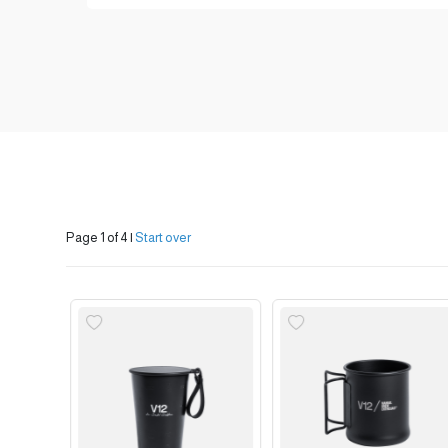
Page 1 of 4
|
Start over