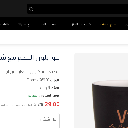
ي
السلع العينية
د.كيف في المنزل
جورميه
الهدايا
الإشتراك
طلبات ا
مق بلون الفحم مع شعار ذه
مصنعة بشكل جيد للغاية من أجود ال
269.00 Grams
الوزن:
أكواب
الفئة:
متوفر
توفر المخزون:
29.00
شاملة ضربية القيمة الم