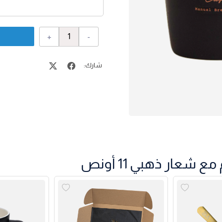
+
-
شارك:
عار ذهبي 11 أونص