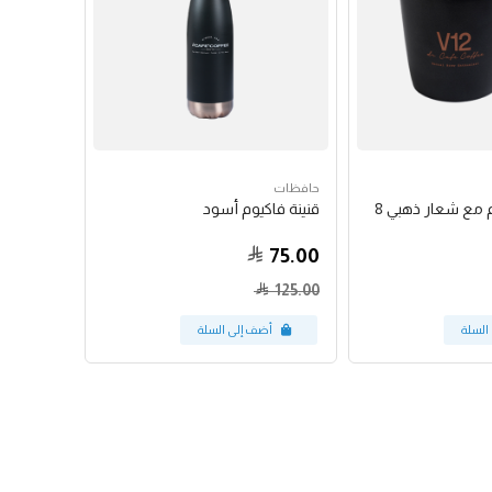
حافظات
مق بلون الفحم مع شعار ذهبي 8
قنينة فاكيوم أسود
75.00
125.00