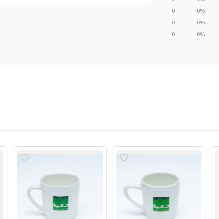
0
0%
0
0%
0
0%