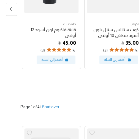
أكواب
حافظات
حافظات
كوب ستانلس ستيل بلون
قنينة فاكيوم لون أسود 12
أسود مطفي 10 أونص
أونص
أونص
47.00
45.00
35.00
(3)
(3)
5
5
5
Page 1 of 4
|
Start over