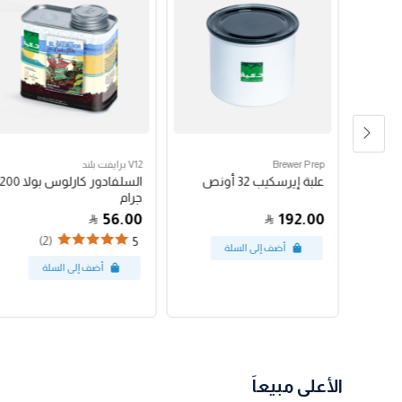
Brewer Prep
V12 برايفت بلند
مكبس فرنسي بروترك 24
علبة إيرسكيب 32 أونص
السلفادور كارلوس بولا 200
جرام
56.00
192.00
(2)
5
الأعلى مبيعاً