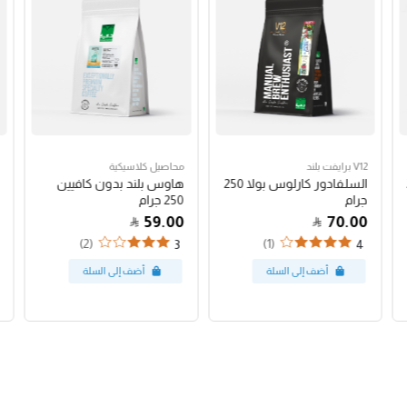
V12 برايفت بلند
محاصيل كلاسيكية
السلفادور كارلوس بولا 250
هاوس بلند بدون كافيين
جرام
250 جرام
59.00
70.00
(2)
(1)
3
4