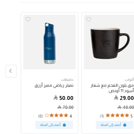
أكواب
حافظات
حبوب الق
مق بلون الفحم مع شعار
تمبلر رياضي مميز أزرق
جواتيمالا
أسود 11 أونص
79.00
50.00
29.00
70.00
40.00
(8)
(1)
4
5