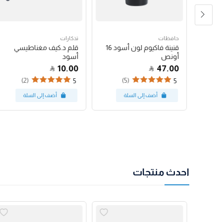
حافظات
تذكارات
قنينة فاكيوم لون أسود 12
قنينة فاكيوم لون أسود 16
قلم د.كيف مغناطيسي
أونص
أسود
10.00
47.00
(2)
(5)
5
5
احدث منتجات