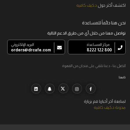
اكتشف أكثر حول
د.كيف كافيه
نحن هنا دائماً للمساعدة
تواصل معنا من خلال أي من طرق الدعم التالية
مركز المساعدة
البريد الإلكتروني
orders@drcafe.com
800 122 8222
اتصل
بنا - دعنا نلتقي على فنجان من القهوة
تابعنا
لمتابعة آخر أخبارنا قم بزيارة
مدونة د.كيف كافيه