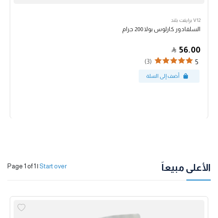
V12 برايفت بلند
السلفادور كارلوس بولا 200 جرام
56.00
(3)
5
الأعلى مبيعاً
Page 1 of 1
|
Start over