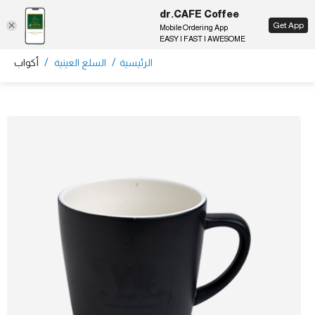
dr.CAFE Coffee
EN
Get App
Mobile Ordering App
EASY | FAST | AWESOME
/
/
الرئيسية
السلع العينية
أكواب