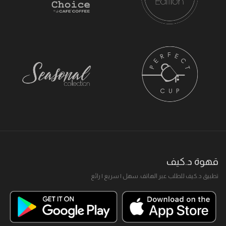
قهوة د.كيف
تطبيق د.كيف للطلب عبر الهاتف. سهل I سريع I رائع