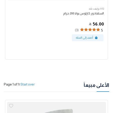
V12 برايفت بلند
السلفادور كارلوس بولا 200 جرام
56.00
(3)
5
الأعلى مبيعاً
Page 1 of 1
|
Start over