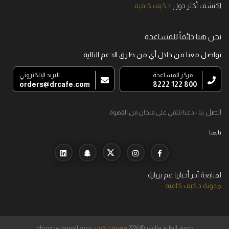
اكتشف أكثر حول
د.كيف كافيه
نحن هنا دائماً للمساعدة
تواصل معنا من خلال أي من طرق الدعم التالية
مركز المساعدة
البريد الإلكتروني
orders@drcafe.com
800 122 8222
اتصل
بنا - دعنا نلتقي على فنجان من القهوة
تابعنا
لمتابعة آخر أخبارنا قم بزيارة
مدونة د.كيف كافيه
حقوق الطبع والنشر © 2026
قهوة د.كيف
, جميع الحقوق محفوظة.