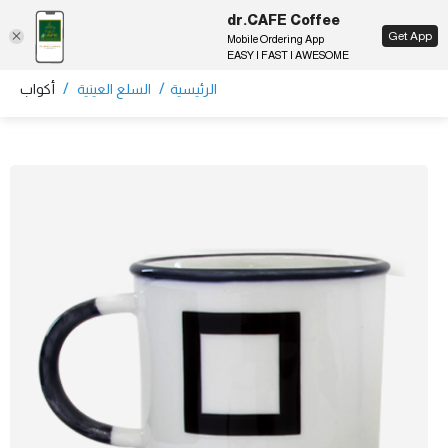
dr.CAFE Coffee
EN
Get App
Mobile Ordering App
EASY | FAST | AWESOME
/
/
الرئيسية
السلع العينية
أكواب