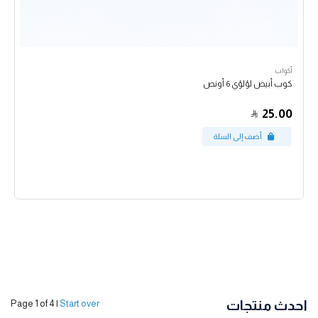
أكواب
كوب أبيض لؤلؤي 6 أونص
25.00
احدث منتجات
Page 1 of 4
|
Start over