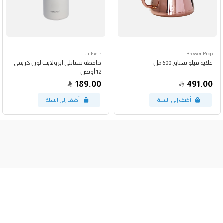
Brewer Prep
حافظات
غلاية فيلو ستاق 600 مل
حافظة ستانلي ايرولايت لون كريمي
12 أونص
189.00
491.00