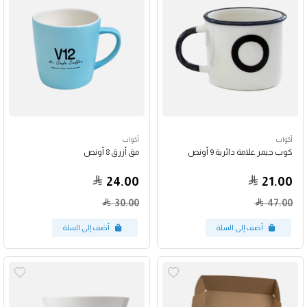
أكواب
أكواب
كوب جيمر علامة دائرية 9 أونص
مق أزرق 8 أونص
24.00
21.00
30.00
47.00