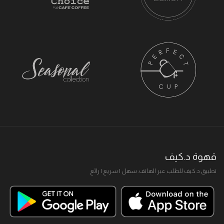
قهوة د.كيف
تطبيق د.كيف للطلب عبر الهاتف. سهل I سريع I رائع