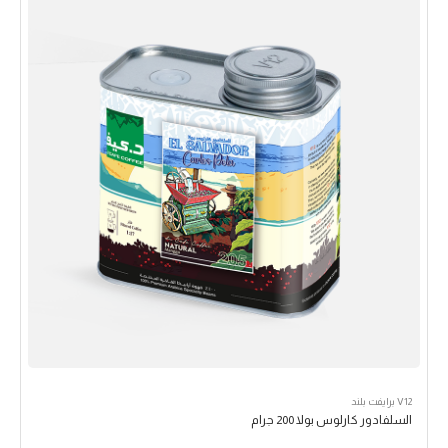
V12 برايفت بلند
السلفادور كارلوس بولا 200 جرام