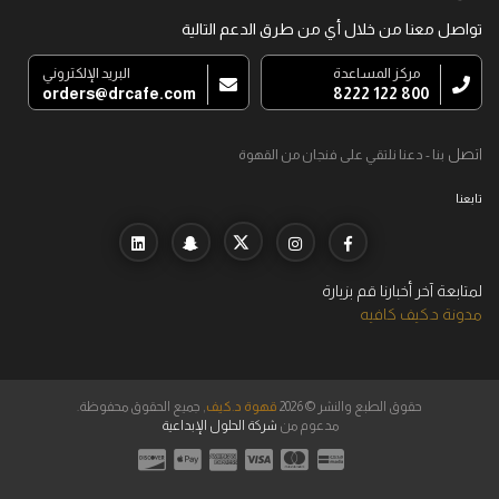
تواصل معنا من خلال أي من طرق الدعم التالية
مركز المساعدة
البريد الإلكتروني
orders@drcafe.com
800 122 8222
اتصل
بنا - دعنا نلتقي على فنجان من القهوة
تابعنا
لمتابعة آخر أخبارنا قم بزيارة
مدونة د.كيف كافيه
حقوق الطبع والنشر © 2026
قهوة د.كيف
, جميع الحقوق محفوظة.
مدعوم من
شركة الحلول الإبداعية