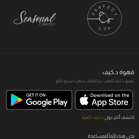
قهوة د.كيف
تطبيق د.كيف للطلب عبر الهاتف. سهل I سريع I رائع
اكتشف أكثر حول
د.كيف كافيه
نحن هنا دائماً للمساعدة