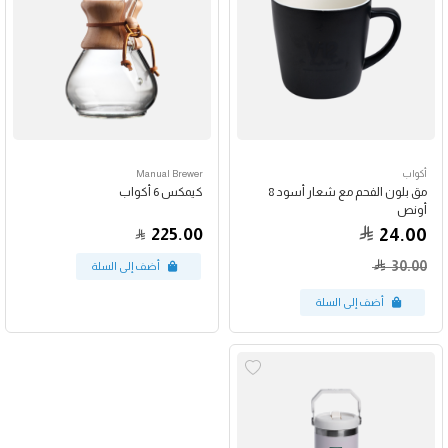
أكواب
Manual Brewer
مق بلون الفحم مع شعار أسود 8
كيمكس 6 أكواب
أونص
225.00
24.00
30.00