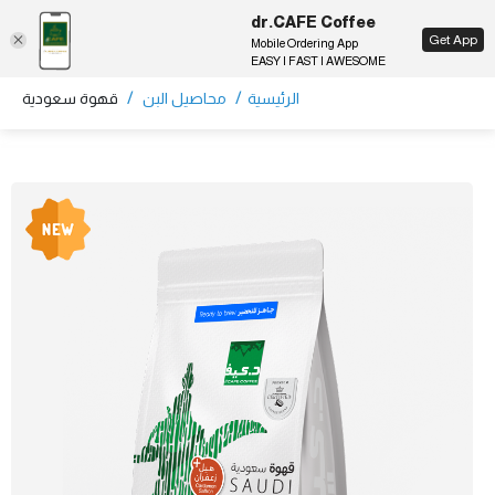
dr.CAFE Coffee
EN
Get App
Mobile Ordering App
EASY | FAST | AWESOME
/
/
الرئيسية
محاصيل البن
قهوة سعودية