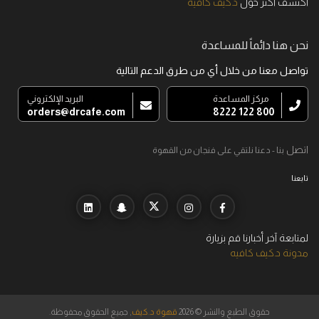
اكتشف أكثر حول
د.كيف كافيه
نحن هنا دائماً للمساعدة
تواصل معنا من خلال أي من طرق الدعم التالية
مركز المساعدة
البريد الإلكتروني
orders@drcafe.com
800 122 8222
اتصل
بنا - دعنا نلتقي على فنجان من القهوة
تابعنا
لمتابعة آخر أخبارنا قم بزيارة
مدونة د.كيف كافيه
حقوق الطبع والنشر © 2026
قهوة د.كيف
, جميع الحقوق محفوظة.