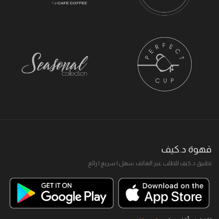
قهوة د.كيف
تطبيق د.كيف للطلب عبر الهاتف. سهل I سريع I رائع