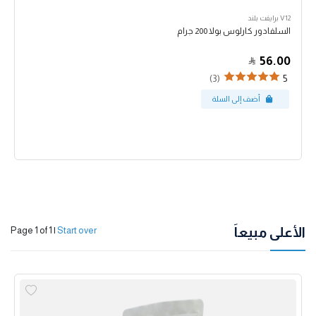
V12 برايفت بلند
السلفادور كارلوس بولا 200 جرام
56.00
(3)
5
الأعلى مبيعاً
Page 1 of 1
|
Start over