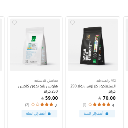
V12 برايفت بلند
محاصيل كلاسيكية
السلفادور كارلوس بولا 250
هاوس بلند بدون كافيين
جرام
250 جرام
59.00
70.00
(2)
(1)
3
4