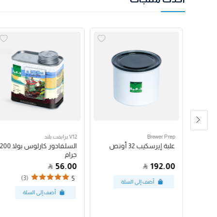
Brewer Prep
V12 برايفت بلند
مكبس فرنسي بروترك 24
علبة إيرسكيب 32 أونص
السلفادور كارلوس بولا 200
جرام
56.00
192.00
(3)
5