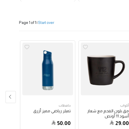
Page 1 of 1
|
Start over
أكواب
حافظات
حبوب الق
مق بلون الفحم مع شعار
تمبلر رياضي مميز أزرق
جواتيمالا
أسود 11 أونص
79.00
50.00
29.00