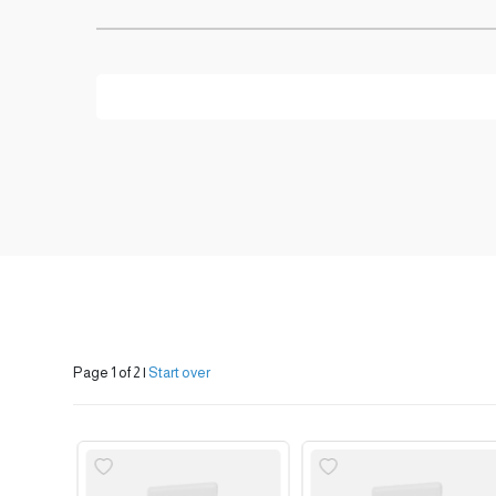
Page 1 of 2
|
Start over