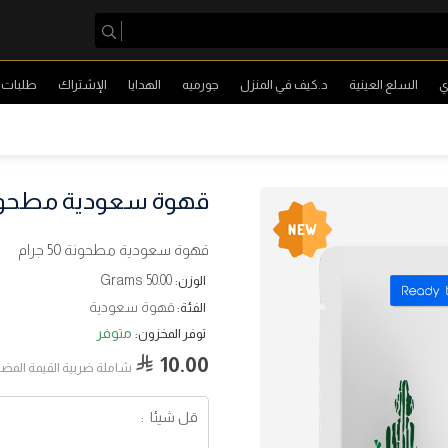
ي
السلع العينية
د.كيف في المنزل
جورميه
الهدايا
الإشتراك
طلبات ا
قهوة سعودية مطحونة 50 ج
قهوة سعودية مطحونة 50 جرام
50.00 Grams
الوزن:
قهوة سعودية
الفئة:
متوفر
توفر المخزون:
10.00
شاملة ضربية القيمة المضا