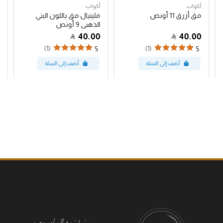
أكواب
أكواب
مق أزرق 11 أونص
ملينيال مق باللون البني
الذهبي 9 أونص
40.00
40.00
(1)
(1)
5
5