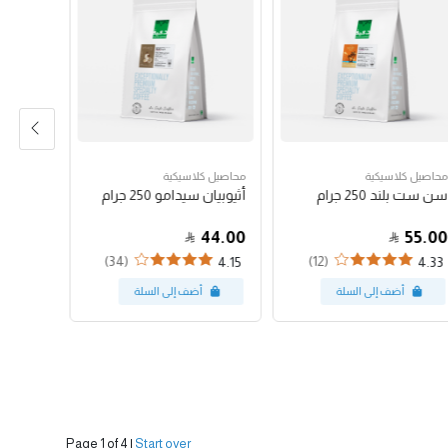
محاصيل كلاسيكية
محاصيل كلاسيكية
محاصيل 
سن ست بلند 250 جرام
أثيوبيان سيدامو 250 جرام
سعودي جازان
92.00
44.00
55.00
(34)
(12)
3
4.15
4.33
Page 1 of 4
|
Start over