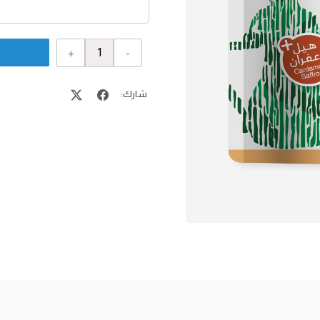
+
-
شارك: