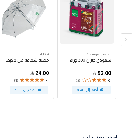
محاصيل موسمية
تذكارات
سعودي جازان 200 جرام
مظلة شفافة من د.كيف
24.00
92.00
(1)
(3)
(34)
5
3
احدث منتجات