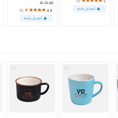
(5)
5
13.00
(5)
4.8