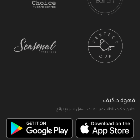
قهوة د.كيف
تطبيق د.كيف للطلب عبر الهاتف. سهل I سريع I رائع