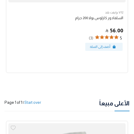
V12 برايفت بلند
السلفادور كارلوس بولا 200 جرام
56.00
(3)
5
الأعلى مبيعاً
Page 1 of 1
|
Start over