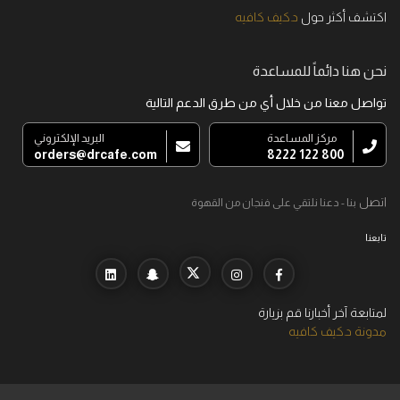
اكتشف أكثر حول
د.كيف كافيه
نحن هنا دائماً للمساعدة
تواصل معنا من خلال أي من طرق الدعم التالية
مركز المساعدة
البريد الإلكتروني
orders@drcafe.com
800 122 8222
اتصل
بنا - دعنا نلتقي على فنجان من القهوة
تابعنا
لمتابعة آخر أخبارنا قم بزيارة
مدونة د.كيف كافيه