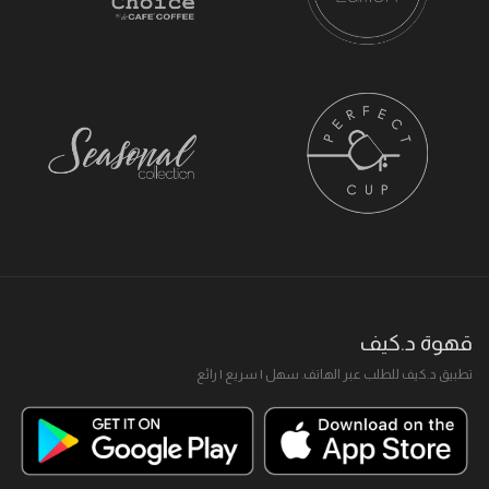
قهوة د.كيف
تطبيق د.كيف للطلب عبر الهاتف. سهل I سريع I رائع