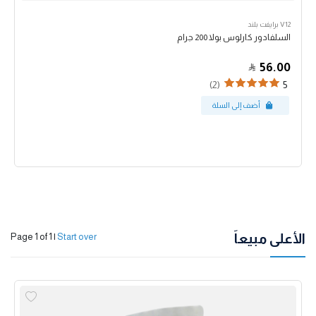
V12 برايفت بلند
السلفادور كارلوس بولا 200 جرام
56.00
(2)
5
الأعلى مبيعاً
Page 1 of 1
|
Start over