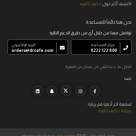
اكتشف أكثر حول
د.كيف كافيه
نحن هنا دائماً للمساعدة
تواصل معنا من خلال أي من طرق الدعم التالية
مركز المساعدة
البريد الإلكتروني
orders@drcafe.com
800 122 8222
اتصل
بنا - دعنا نلتقي على فنجان من القهوة
تابعنا
لمتابعة آخر أخبارنا قم بزيارة
مدونة د.كيف كافيه
حقوق الطبع والنشر © 2026
قهوة د.كيف
, جميع الحقوق محفوظة.