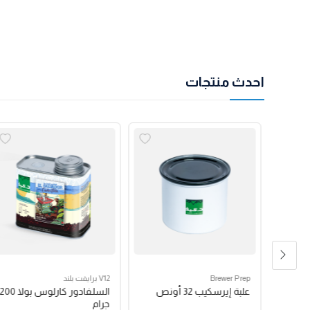
احدث منتجات
Brewer Prep
V12 برايفت بلند
مكبس فرنسي بروترك 24
علبة إيرسكيب 32 أونص
السلفادور كارلوس بولا 200
جرام