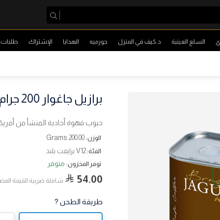
ي
السلع العينية
د.كيف في المنزل
جورميه
الهدايا
الإشتراك
طلبات ا
برازيل جاغوار 200 جرام
حبوب قهوة أحادية المنشأ من أمريكا ال
200.00 Grams
الوزن:
V12 برايفت بلند
الفئة:
متوفر
توفر المخزون:
54.00
شاملة ضربية القيمة المض
طريقة الطحن ?