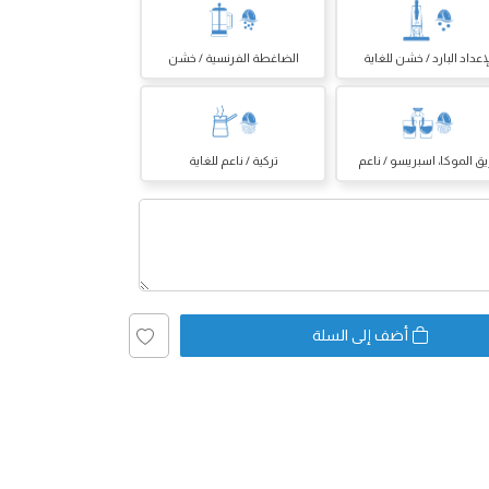
إعداد البارد / خشن للغاية
الضاغطة الفرنسية / خشن
يق الموكا، اسبريسو / ناعم
تركية / ناعم للغاية
أضف إلى السلة