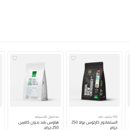
V12 برايفت بلند
محاصيل كلاسيكية
السلفادور كارلوس بولا 250
هاوس بلند بدون كافيين
جرام
250 جرام