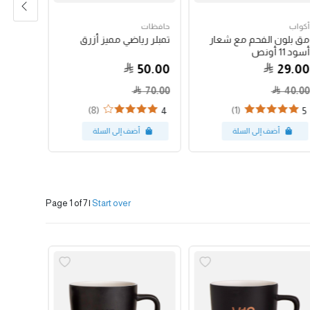
أكواب
حافظات
حبوب الق
مق بلون الفحم مع شعار
تمبلر رياضي مميز أزرق
جواتيمالا
أسود 11 أونص
79.00
50.00
29.00
70.00
40.00
(8)
(1)
4
5
Page 1 of 7
|
Start over