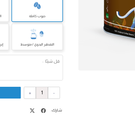
حبوب كاملة
ال
التقطير اليدوي / متوسط
إبر
+
-
شارك: