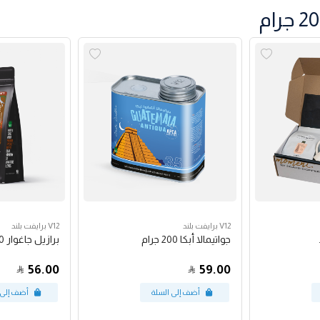
V12 برايفت بلند
V12 برايفت بلند
جواتيمالا أبكا 200 جرام
برازيل جاغوار 250 جرام
56.00
59.00