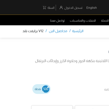
English
تسجيل الدخول
السلة
لجملة
الحفلات والمناسبات
تواصل معنا
/
/
الرئيسية
محاصيل البن
V12 برايفت بلند
لاتينية بنكهة الجوز وحلاوة الكرز وإيحائات البرتقال
500
نقطة
افة