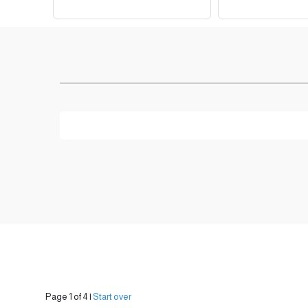
Page 1 of 4
|
Start over