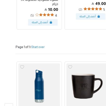
47.00
49.00
جرام
10.00
(2)
4
5
(5)
4
Page 1 of 1
|
Start over