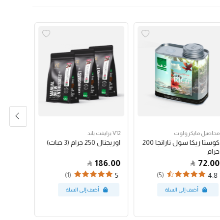
محاصيل مايكرولوت
V12 برايفت بلند
محاصيل ك
كوستا ريكا سول نارانجا 200
اوريجنال 250 جرام (3 حبات)
هاوس بلند 50
جرام
53.00
186.00
72.00
(1)
(5)
4.37
5
4.8