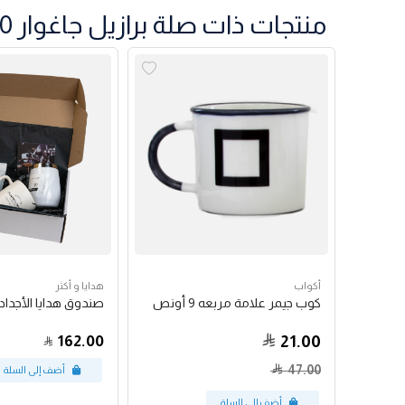
منتجات ذات صلة برازيل جاغوار 200 جرام
أكواب
هدايا و أكثر
كوب جيمر علامة مربعه 9 أونص
صندوق هدايا الأجداد
162.00
21.00
47.00