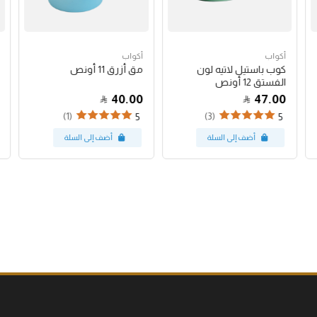
أكواب
أكواب
كوب باستيل لاتيه لون
مق أزرق 11 أونص
الفستق 12 أونص
40.00
47.00
(1)
(3)
5
5