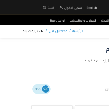
English
تسجيل الدخول
السلة
لجملة
الحفلات والمناسبات
تواصل معنا
/
/
الرئيسية
محاصيل البن
V12 برايفت بلند
 بإيحائات فاكهية
500
نقطة
فة