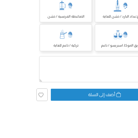
إعداد البارد / خشن للغاية
الضاغطة الفرنسية / خشن
يق الموكا، اسبريسو / ناعم
تركية / ناعم للغاية
أضف إلى السلة