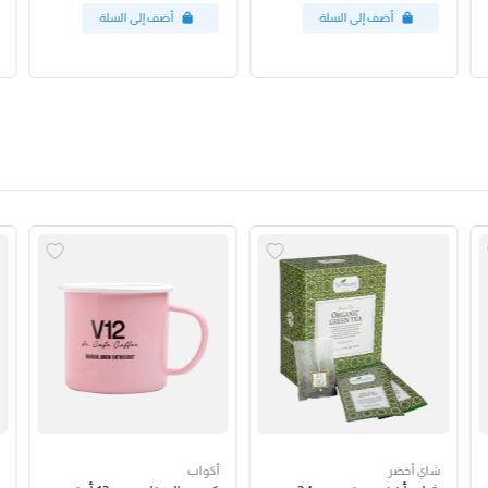
شاي أخضر
أكواب