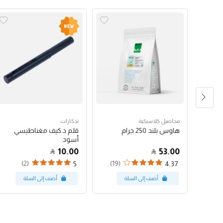
محاصيل كلاسيكية
تذكارات
هاوس بلند 250 جرام
قلم د.كيف مغناطيسي
أسود
10.00
53.00
(2)
(19)
5
4.37