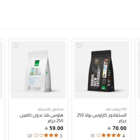
V12 برايفت بلند
محاصيل كلاسيكية
السلفادور كارلوس بولا 250
هاوس بلند بدون كافيين
جرام
250 جرام
59.00
70.00
(2)
(1)
3
4