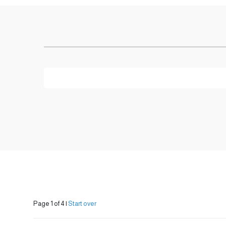
Page 1 of 4
|
Start over