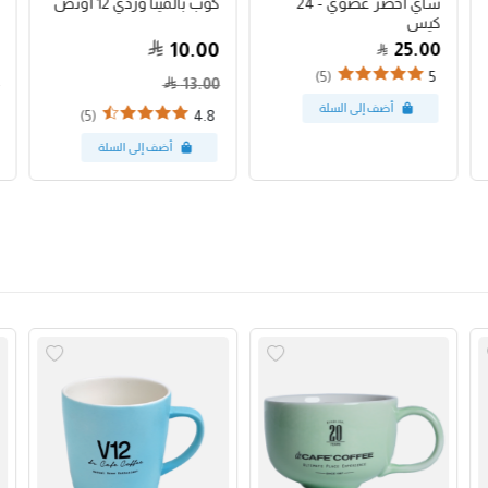
شاي أخضر عضوي - 24
كوب بالمينا وردي 12 أونص
كيس
10.00
25.00
(5)
5
13.00
(5)
4.8