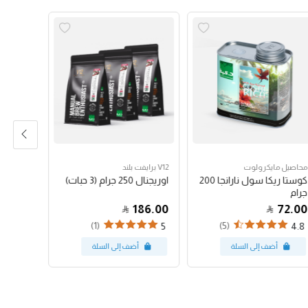
محاصيل مايكرولوت
V12 برايفت بلند
محاصيل ك
كوستا ريكا سول نارانجا 200
اوريجنال 250 جرام (3 حبات)
هاوس بلند 50
جرام
53.00
186.00
72.00
(1)
(5)
4.37
5
4.8