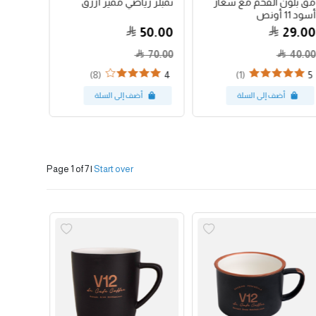
مق بلون الفحم مع شعار
تمبلر رياضي مميز أزرق
جواتيمالا
أسود 11 أونص
79.00
50.00
29.00
70.00
40.00
(8)
(1)
4
5
Page 1 of 7
|
Start over