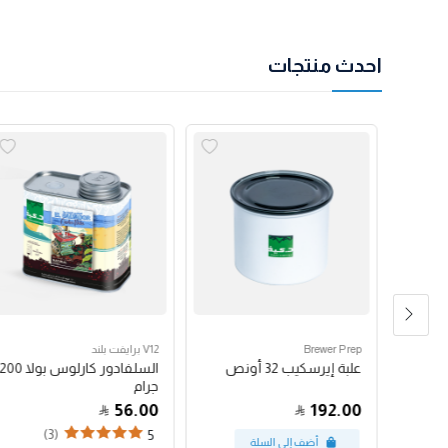
احدث منتجات
Brewer Prep
V12 برايفت بلند
مكبس فرنسي بروترك 24
علبة إيرسكيب 32 أونص
السلفادور كارلوس بولا 200
جرام
56.00
192.00
(3)
5