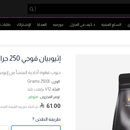
ي
السلع العينية
د.كيف في المنزل
جورميه
الهدايا
الإشتراك
طلبات ا
إثيوبيان قوجي 250 جرام
حبوب قهوة أحادية المنشأ من إثيوبيا
250.00 Grams
الوزن:
V12 برايفت بلند
الفئة:
متوفر
توفر المخزون:
61.00
شاملة ضربية القيمة المضا
طريقة الطحن ?