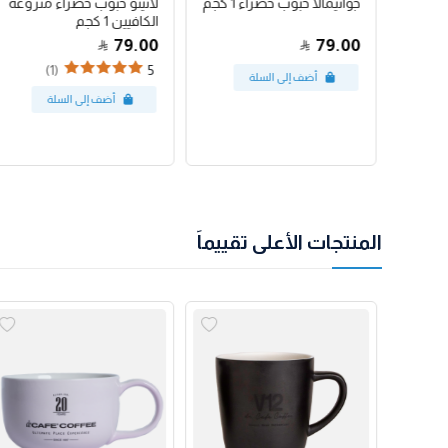
رق
جواتيمالا حبوب خضراء 1 كجم
لاتينو حبوب خضراء منزوعة
الكافيين 1 كجم
79.00
79.00
(1)
5
المنتجات الأعلى تقييماً