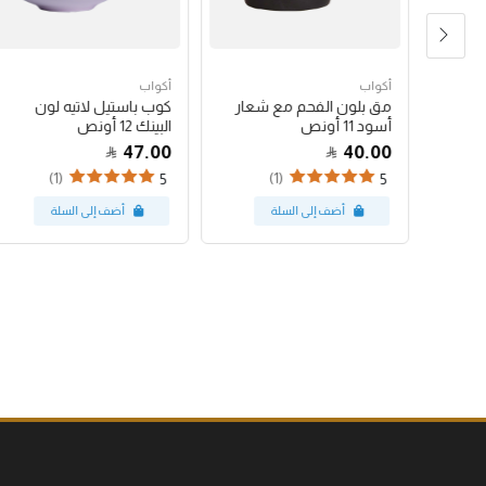
أكواب
أكواب
شعار
مق بلون الفحم مع شعار
كوب باستيل لاتيه لون
أسود 11 أونص
البينك 12 أونص
47.00
40.00
(1)
(1)
5
5