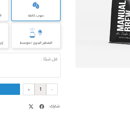
حبوب كاملة
ال
التقطير اليدوي / متوسط
إبر
+
-
شارك: