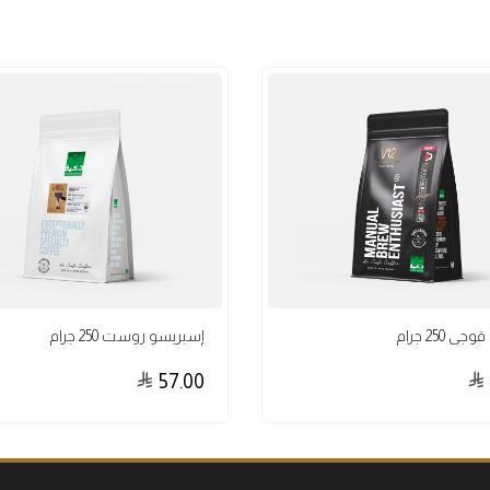
جي 250 جرام
إسبريسو روست 250 جرام
57.00