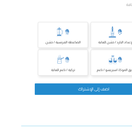
افة
إعداد البارد / خشن للغاية
الضاغطة الفرنسية / خشن
يق الموكا، اسبريسو / ناعم
تركية / ناعم للغاية
اضف إلى الإشتراك