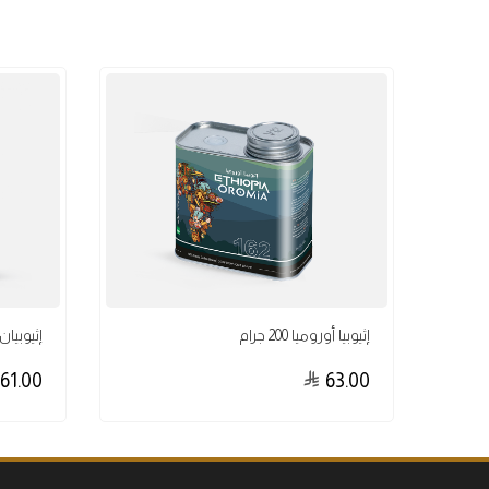
إثيوبيا أوروميا 200 جرام
إثيوبيان قو
61.00
63.00