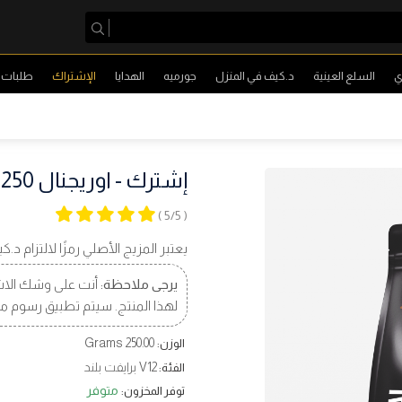
ي
السلع العينية
د.كيف في المنزل
جورميه
الهدايا
الإشتراك
طلبات ا
إشترك - اوريجنال 250 جرام
( 5/5 )
يعتبر المزيج الأصلي رمزًا لالتزام د
يرجى ملاحظة:
أنت على وشك الاش
لهذا المنتج. سيتم تطبيق رسوم م
250.00 Grams
الوزن:
V12 برايفت بلند
الفئة:
متوفر
توفر المخزون: