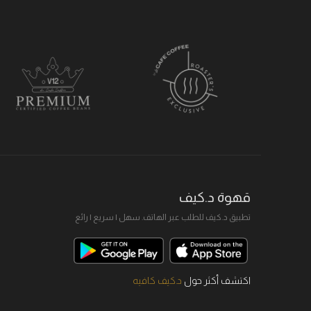
قهوة د.كيف
تطبيق د.كيف للطلب عبر الهاتف. سهل I سريع I رائع
اكتشف أكثر حول
د.كيف كافيه