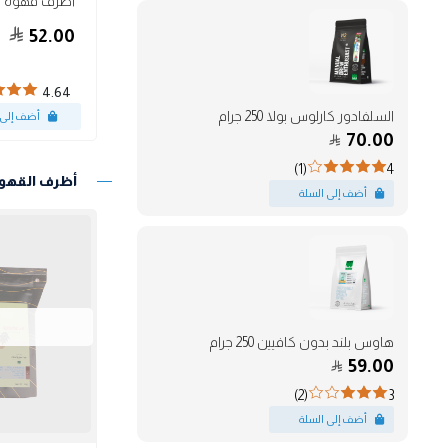
52.00
4.64
السلفادور كارلوس بولا 250 جرام
70.00
(1)
4
أظرف القهو
هاوس بلند بدون كافيين 250 جرام
59.00
(2)
3