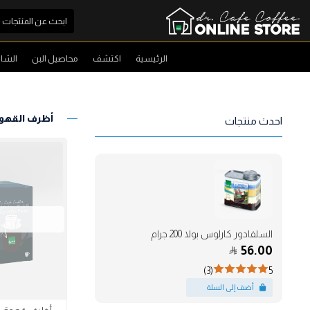
الرئيسية
اكتشف
محاصيل البن
الشا
أظرف القهو
احدث منتجات
السلفادور كارلوس بولا 200 جرام
56.00
(3)
5