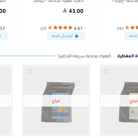
أظرف قهوة مختصة -إثيوبيا أوروميا 10 أظرف
أظرف قهوة مختصة - جواتيمالا أبكا 10 أظرف
00
43.00
(21)
(14)
.57
4.67
ة المقطرة
(قهوة مختصة سريعة التحضير)
مباع
مباع