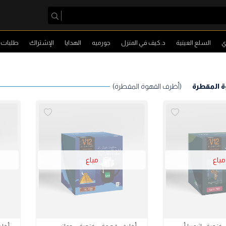
ي
السلع العينية
د.كيف في المنزل
جورميه
الهدايا
الإشتراك
طلبات ا
ة المقطرة
(أظرف القهوة المقطرة)
مباع
مباع