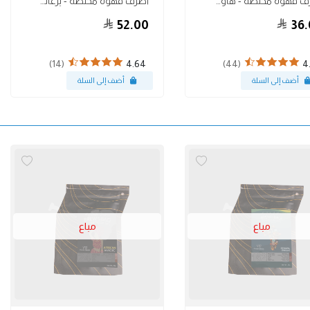
أظرف قهوة مختصة - هاوس بليند 10 أظرف
أظرف قهوة مختصة - يرغاتشف أريكا 10 أظرف
52.00
36.
(14)
(44)
4.64
4
مباع
مباع