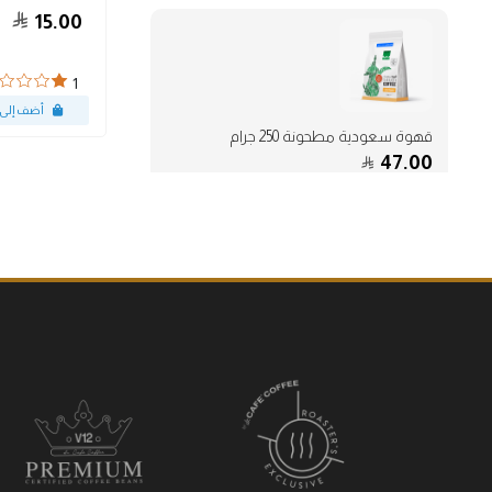
15.00
1
قهوة سعودية مطحونة 250 جرام
47.00
(3)
4
حافظة ستانلي ايس فلو لون أسود 30
أونص
299.00
(2)
5