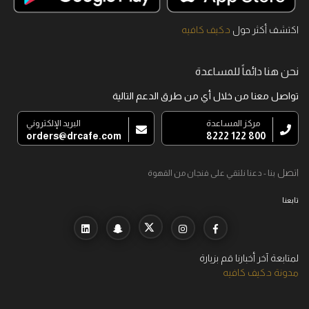
اكتشف أكثر حول
د.كيف كافيه
نحن هنا دائماً للمساعدة
تواصل معنا من خلال أي من طرق الدعم التالية
مركز المساعدة
البريد الإلكتروني
orders@drcafe.com
800 122 8222
اتصل
بنا - دعنا نلتقي على فنجان من القهوة
تابعنا
لمتابعة آخر أخبارنا قم بزيارة
مدونة د.كيف كافيه