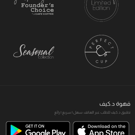
قهوة د.كيف
تطبيق د.كيف للطلب عبر الهاتف. سهل I سريع I رائع