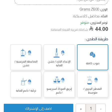
250.00 Grams
الوزن:
محاصيل كلاسيكية
الفئة:
متوفر
توفر المخزون:
44.00
شاملة ضربية القيمة المضافة
طريقة الطحن
:
الإعداد البارد / خشن
الضاغطة الفرنسية /
حبوب كاملة
للغاية
خشن
التقطير اليدوي /
إبريق الموكا، اسبريسو
تركية / ناعم للغاية
متوسط
/ ناعم
+
-
اضف إلى الإشتراك