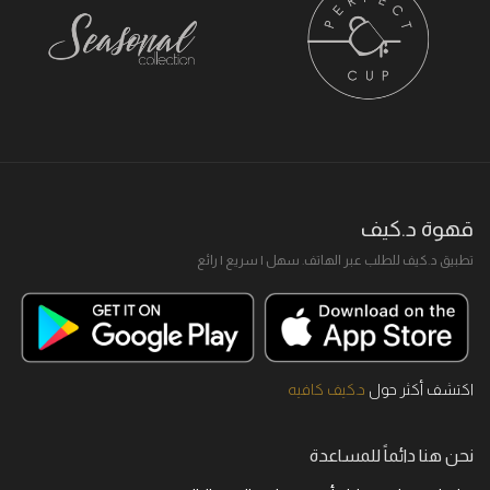
قهوة د.كيف
تطبيق د.كيف للطلب عبر الهاتف. سهل I سريع I رائع
اكتشف أكثر حول
د.كيف كافيه
نحن هنا دائماً للمساعدة